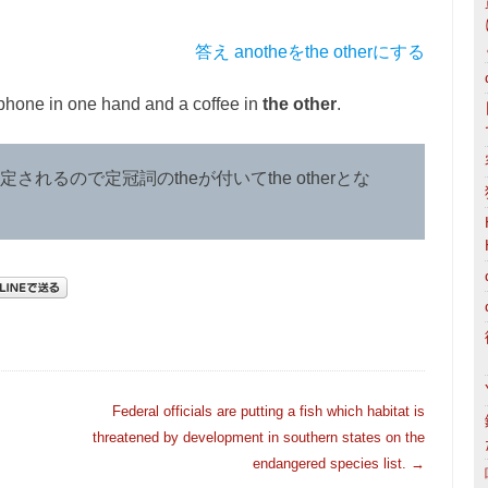
答え anotheをthe otherにする
phone in one hand and a coffee in
the other
.
れるので定冠詞のtheが付いてthe otherとな
Federal officials are putting a fish which habitat is
threatened by development in southern states on the
endangered species list.
→