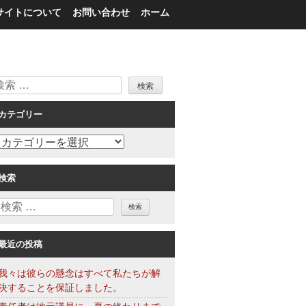
サイトについて
お問い合わせ
ホーム
検
索
カテゴリー
カ
テ
ゴ
検索
リ
検
ー
索
最近の投稿
我々は彼らの懸念はすべて私たちが解
決することを保証しました。