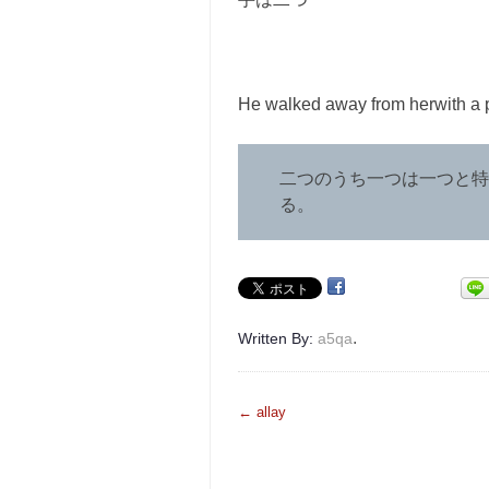
He walked away from herwith a 
二つのうち一つは一つと特定さ
る。
.
Written By:
a5qa
投
←
allay
稿
ナ
ビ