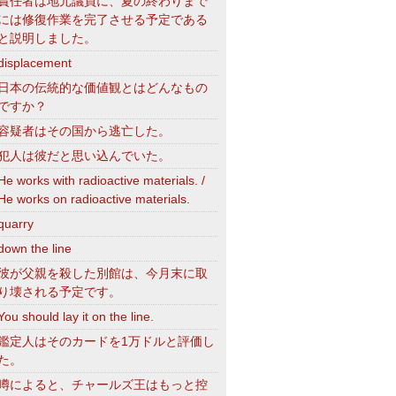
責任者は地元議員に、夏の終わりまで
には修復作業を完了させる予定である
と説明しました。
displacement
日本の伝統的な価値観とはどんなもの
ですか？
容疑者はその国から逃亡した。
犯人は彼だと思い込んでいた。
He works with radioactive materials. /
He works on radioactive materials.
quarry
down the line
彼が父親を殺した別館は、今月末に取
り壊される予定です。
You should lay it on the line.
鑑定人はそのカードを1万ドルと評価し
た。
噂によると、チャールズ王はもっと控