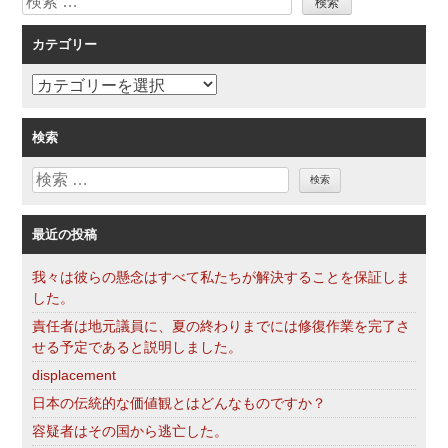
索
ー
カテゴリー
シ
ョ
カ
ン
テ
ゴ
検索
リ
検
ー
索
最近の投稿
我々は彼らの懸念はすべて私たちが解決することを保証しま
した。
責任者は地元議員に、夏の終わりまでには修復作業を完了さ
せる予定であると説明しました。
displacement
日本の伝統的な価値観とはどんなものですか？
容疑者はその国から逃亡した。