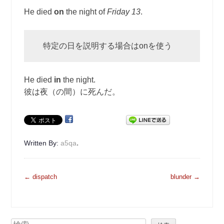
He died
on
the night of
Friday 13
.
特定の日を説明する場合はonを使う
He died
in
the night.
彼は夜（の間）に死んだ。
.
Written By:
a5qa
投
←
dispatch
blunder
→
稿
ナ
ビ
検
ゲ