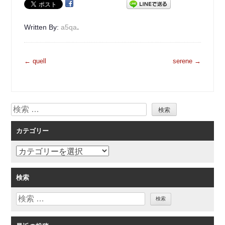
.
Written By:
a5qa
投
←
quell
serene
→
稿
ナ
ビ
検
ゲ
索
ー
カテゴリー
シ
ョ
カ
ン
テ
ゴ
検索
リ
検
ー
索