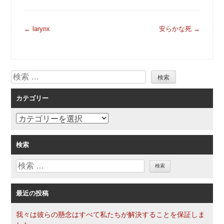
投
←
larynx
安らかな死
→
稿
ナ
ビ
検
ゲ
索
ー
カテゴリー
シ
ョ
カ
ン
テ
ゴ
検索
リ
検
ー
索
最近の投稿
我々は彼らの懸念はすべて私たちが解決することを保証しま