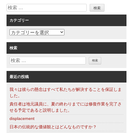
検
ゲ
索
ー
カテゴリー
シ
ョ
カ
ン
テ
ゴ
検索
リ
検
ー
索
最近の投稿
我々は彼らの懸念はすべて私たちが解決することを保証しま
した。
責任者は地元議員に、夏の終わりまでには修復作業を完了さ
せる予定であると説明しました。
displacement
日本の伝統的な価値観とはどんなものですか？