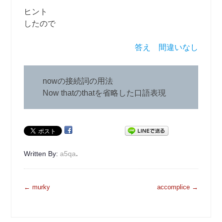
ヒント
したので
答え 間違いなし
nowの接続詞の用法
Now thatのthatを省略した口語表現
.
Written By:
a5qa
投
←
murky
accomplice
→
稿
ナ
ビ