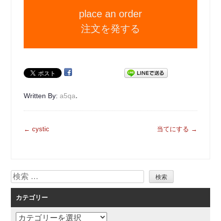
place an order
注文を発する
.
Written By:
a5qa
投
←
cystic
当てにする
→
稿
ナ
ビ
検
ゲ
索
ー
カテゴリー
シ
ョ
カ