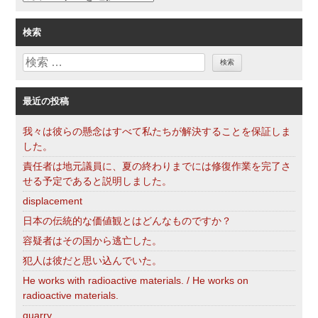
ン
テ
ゴ
検索
リ
検
ー
索
最近の投稿
我々は彼らの懸念はすべて私たちが解決することを保証しま
した。
責任者は地元議員に、夏の終わりまでには修復作業を完了さ
せる予定であると説明しました。
displacement
日本の伝統的な価値観とはどんなものですか？
容疑者はその国から逃亡した。
犯人は彼だと思い込んでいた。
He works with radioactive materials. / He works on
radioactive materials.
quarry