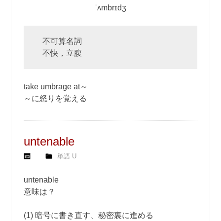
ˈʌmbrɪdʒ
不可算名詞
不快，立腹
take umbrage at～
～に怒りを覚える
untenable
単語 U
untenable
意味は？
(1) 暗号に書き直す、秘密裏に進める