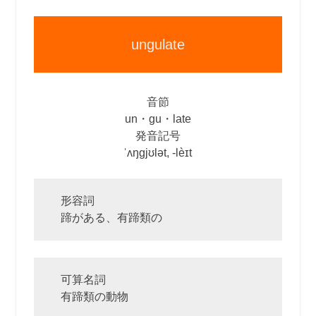
ungulate
音節
un・gu・late
発音記号
ˈʌŋgjʊlət, ‐lèɪt
形容詞
蹄がある、有蹄類の
可算名詞
有蹄類の動物