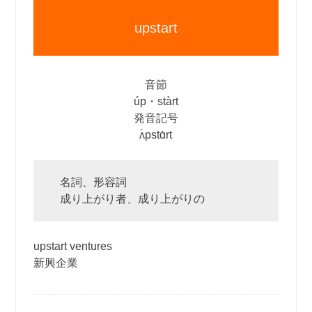
upstart
音節
úp・stàrt
発音記号
ʌ́pstɑ̀rt
名詞、形容詞
成り上がり者、成り上がりの
upstart ventures
新興企業