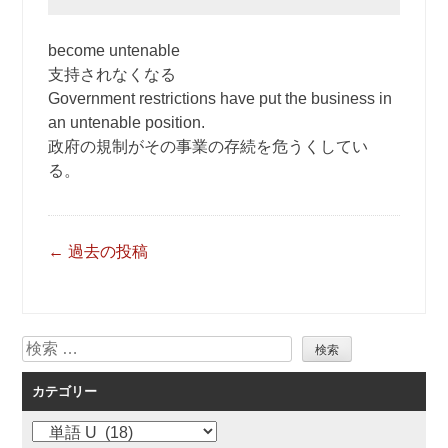
become untenable
支持されなくなる
Government restrictions have put the business in
an untenable position.
政府の規制がその事業の存続を危うくしてい
る。
投
←
過去の投稿
稿
ナ
ビ
検
ゲ
索
ー
カテゴリー
シ
ョ
カ
ン