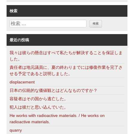
テ
ゴ
検索
リ
検
ー
索
最近の投稿
我々は彼らの懸念はすべて私たちが解決することを保証しま
した。
責任者は地元議員に、夏の終わりまでには修復作業を完了さ
せる予定であると説明しました。
displacement
日本の伝統的な価値観とはどんなものですか？
容疑者はその国から逃亡した。
犯人は彼だと思い込んでいた。
He works with radioactive materials. / He works on
radioactive materials.
quarry