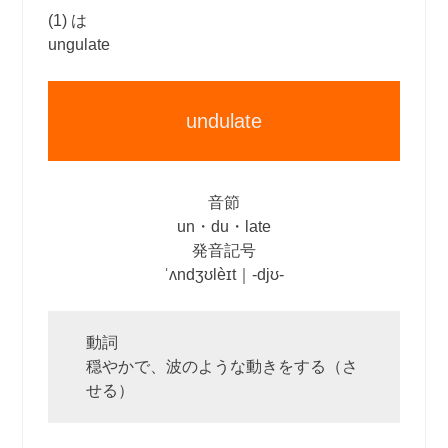
(1) は
ungulate
undulate
音節
un・du・late
発音記号
ˈʌndʒʊlèɪt｜‐djʊ‐
動詞
穏やかで、波のような動きをする（さ
せる）