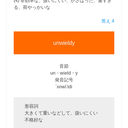
(4) 非効率な、扱いにくい、かさばった、重すぎ
る、荷やっかいな
答え 4
unwieldy
音節
un・wield・y
発音記号
`ʌnwíːldi
形容詞
大きくて重いなどして、扱いにくい
不格好な