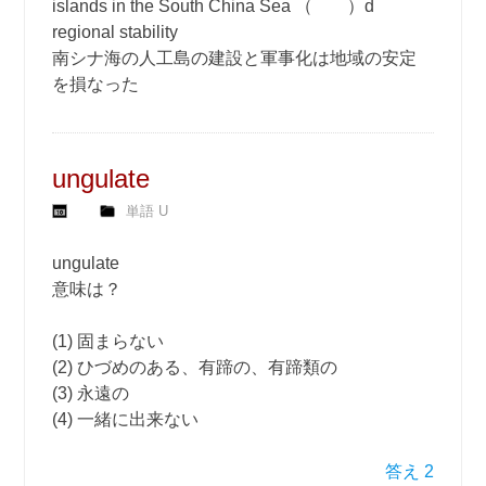
islands in the South China Sea （ ）d
regional stability
南シナ海の人工島の建設と軍事化は地域の安定
を損なった
ungulate
単語 U
ungulate
意味は？
(1) 固まらない
(2) ひづめのある、有蹄の、有蹄類の
(3) 永遠の
(4) 一緒に出来ない
答え 2