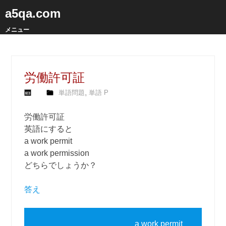
a5qa.com
メニュー
労働許可証
,
単語問題
単語 P
労働許可証
英語にすると
a work permit
a work permission
どちらでしょうか？
答え
a work permit