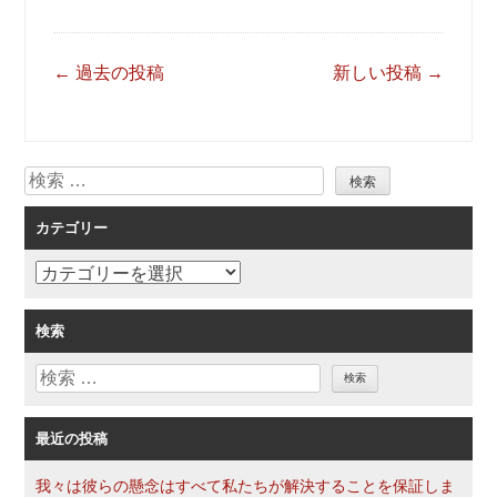
投
←
過去の投稿
新しい投稿
→
稿
ナ
ビ
検
ゲ
索
ー
カテゴリー
シ
ョ
カ
ン
テ
ゴ
検索
リ
検
ー
索
最近の投稿
我々は彼らの懸念はすべて私たちが解決することを保証しま