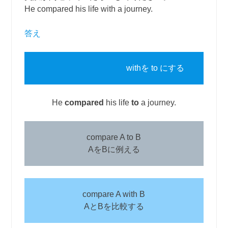
He compared his life with a journey.
答え
withを to にする
He
compared
his life
to
a journey.
compare A to B
AをBに例える
compare A with B
AとBを比較する