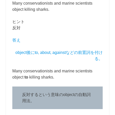
Many conservationists and marine scientists
object killing sharks.
ヒント
反対
答え
object後にto, about, againstなどの前置詞を付け
る。
Many conservationists and marine scientists
object
to
killing sharks.
反対するという意味のobjectの自動詞
用法。