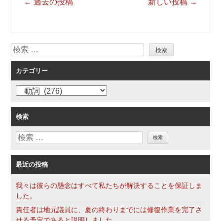
投
←
過去の投稿
新しい投稿
→
稿
ナ
ビ
検
ゲ
索
ー
カテゴリー
シ
ョ
カ
ン
テ
ゴ
検索
リ
検
ー
索
最近の投稿
我々は彼らの懸念はすべて私たちが解決することを保証しま
した。
責任者は地元議員に、夏の終わりまでには修復作業を完了さ
せる予定であると説明しました。