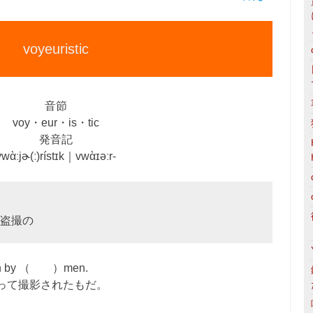
voyeuristic
音節
voy・eur・is・tic
発音記
vwὰːjɚ(ː)rístɪk｜vwὰɪəːr‐
盗撮の
taken by （ ）men.
って撮影されたもだ。