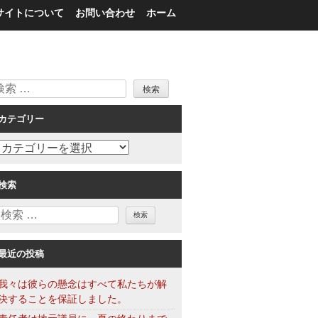
サイトについて
お問い合わせ
ホーム
検
索
カテゴリー
カ
テ
ゴ
検索
リ
検
ー
索
最近の投稿
我々は彼らの懸念はすべて私たちが解
決することを保証しました。