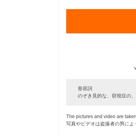
形容詞
のぞき見的な、窃視症の、
The pictures and video are 
写真やビデオは盗撮者の男によ