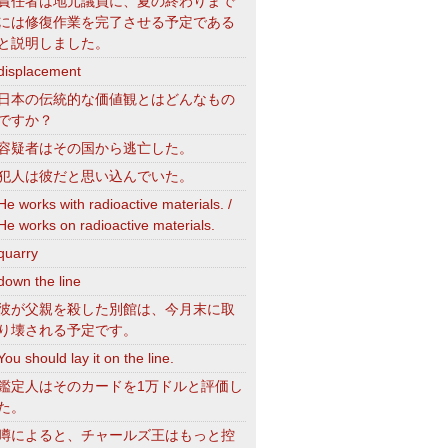
責任者は地元議員に、夏の終わりまで
には修復作業を完了させる予定である
と説明しました。
displacement
日本の伝統的な価値観とはどんなもの
ですか？
容疑者はその国から逃亡した。
犯人は彼だと思い込んでいた。
He works with radioactive materials. /
He works on radioactive materials.
quarry
down the line
彼が父親を殺した別館は、今月末に取
り壊される予定です。
You should lay it on the line.
鑑定人はそのカードを1万ドルと評価し
た。
噂によると、チャールズ王はもっと控