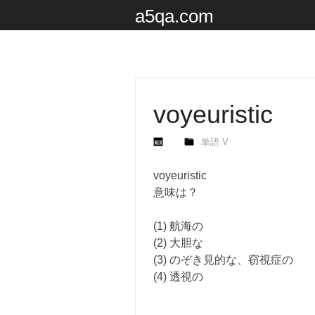
a5qa.com
voyeuristic
単語 V
voyeuristic
意味は？
(1) 航海の
(2) 大胆な
(3) のぞき見的な、窃視症の
(4) 透視の