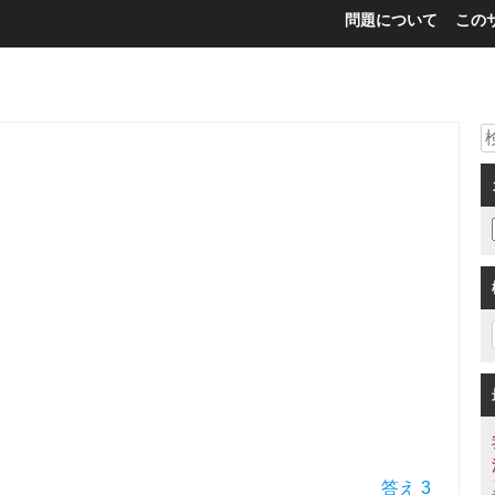
問題について
この
答え 3