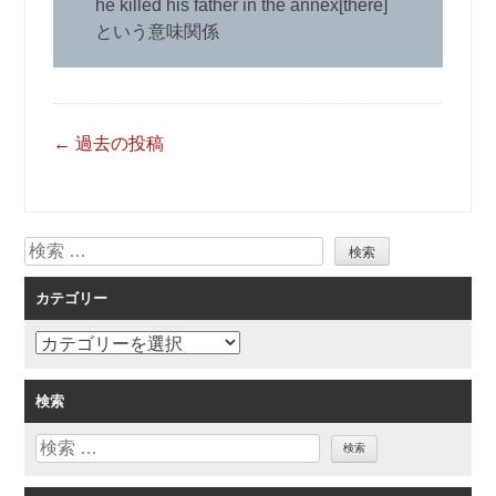
he killed his father in the annex[there]
という意味関係
投
←
過去の投稿
稿
ナ
ビ
検
ゲ
索
ー
カテゴリー
シ
ョ
カ
ン
テ
ゴ
検索
リ
検
ー
索