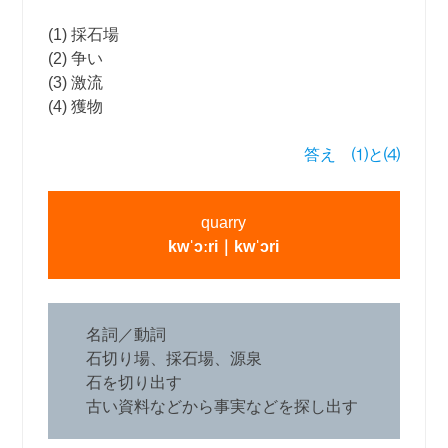
(1) 採石場
(2) 争い
(3) 激流
(4) 獲物
答え ⑴と⑷
quarry
kwˈɔːri
｜
kwˈɔri
名詞／動詞
石切り場、採石場、源泉
石を切り出す
古い資料などから事実などを探し出す