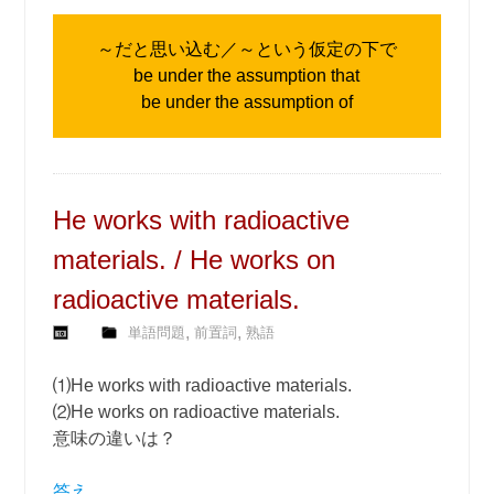
～だと思い込む／～という仮定の下で
be under the assumption that
be under the assumption of
He works with radioactive
materials. / He works on
radioactive materials.
,
,
単語問題
前置詞
熟語
⑴He works with radioactive materials.
⑵He works on radioactive materials.
意味の違いは？
答え