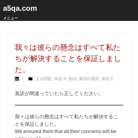
a5qa.com
メニュー
我々は彼らの懸念はすべて私た
ちが解決することを保証しまし
た。
,
,
,
,
文法問題
単語 A
動詞
動詞の選択
単語 E
英訳が間違っていたら正してください。
我々は彼らの懸念はすべて私たちが解決するこ
とを保証しました。
We ensured them that all their concerns will be