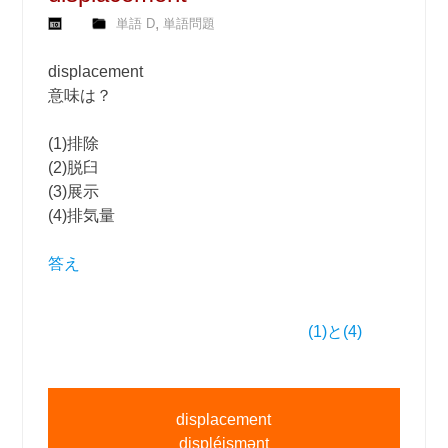
,
単語 D
単語問題
displacement
意味は？
(1)排除
(2)脱臼
(3)展示
(4)排気量
答え
(1)と(4)
displacement
displéismənt