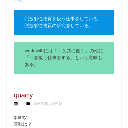
⑴放射性物質を扱う仕事をしている。
⑵放射性物質の研究をしている。
work withには「～と共に働く」の他に
「～を扱う仕事をする」という意味も
ある。
quarry
,
単語問題
単語 Q
quarry
意味は？