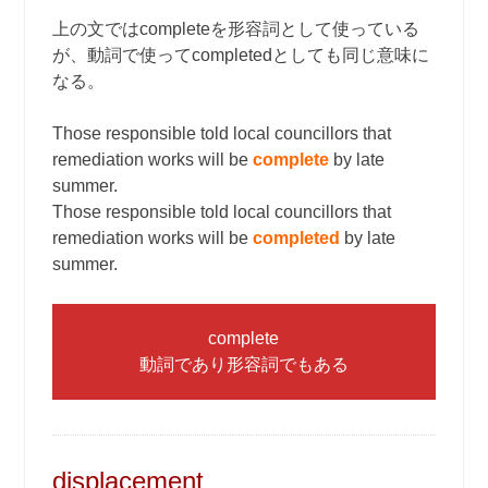
上の文ではcompleteを形容詞として使っている
が、動詞で使ってcompletedとしても同じ意味に
なる。
Those responsible told local councillors that
remediation works will be
complete
by late
summer.
Those responsible told local councillors that
remediation works will be
completed
by late
summer.
complete
動詞であり形容詞でもある
displacement