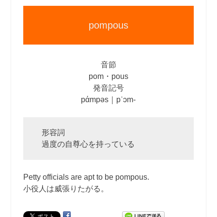
pompous
音節
pom・pous
発音記号
pάmpəs｜pˈɔm‐
形容詞
過度の自尊心を持っている
Petty officials are apt to be pompous.
小役人は威張りたがる。