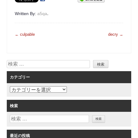
.
Written By:
a5qa
投
←
culpable
decry
→
稿
ナ
ビ
検
ゲ
索
ー
カテゴリー
シ
ョ
カ
ン
テ
ゴ
検索
リ
検
ー
索
最近の投稿