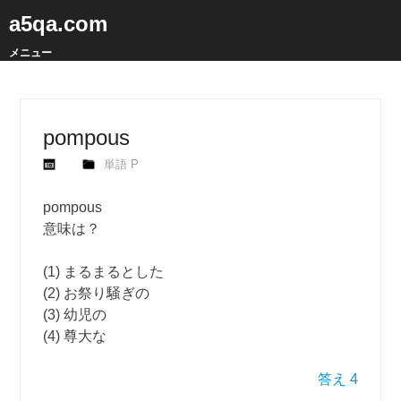
a5qa.com
メニュー
pompous
単語 P
pompous
意味は？
(1) まるまるとした
(2) お祭り騒ぎの
(3) 幼児の
(4) 尊大な
答え 4