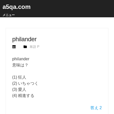
a5qa.com
メニュー
philander
単語 P
philander
意味は？
(1) 狂人
(2) いちゃつく
(3) 愛人
(4) 精進する
答え 2