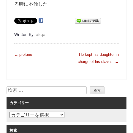
る時に不倫した。
.
Written By:
a5qa
投
←
profane
He kept his daughter in
稿
charge of his slaves.
→
ナ
ビ
ゲ
検
ー
索
シ
カテゴリー
ョ
ン
カ
テ
ゴ
検索