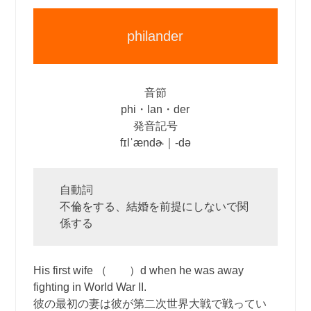
philander
音節
phi・lan・der
発音記号
fɪlˈændɚ｜‐də
自動詞
不倫をする、結婚を前提にしないで関
係する
His first wife （ ）d when he was away
fighting in World War II.
彼の最初の妻は彼が第二次世界大戦で戦ってい