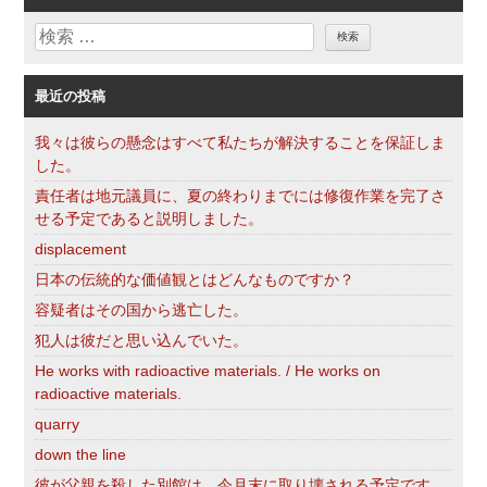
リ
検
ー
索
最近の投稿
我々は彼らの懸念はすべて私たちが解決することを保証しま
した。
責任者は地元議員に、夏の終わりまでには修復作業を完了さ
せる予定であると説明しました。
displacement
日本の伝統的な価値観とはどんなものですか？
容疑者はその国から逃亡した。
犯人は彼だと思い込んでいた。
He works with radioactive materials. / He works on
radioactive materials.
quarry
down the line
彼が父親を殺した別館は、今月末に取り壊される予定です。