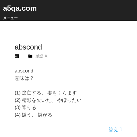
a5qa.com
メニュー
abscond
単語 A
abscond
意味は？
(1) 逃亡する、 姿をくらます
(2) 精彩を欠いた、 やぼったい
(3) 降りる
(4) 嫌う、 嫌がる
答え 1