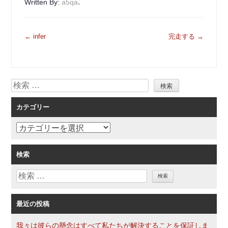
.
Written By:
a5qa
投
←
infer
完走する
→
稿
ナ
ビ
検
ゲ
索
ー
カテゴリー
シ
ョ
カ
ン
テ
ゴ
検索
リ
検
ー
索
最近の投稿
我々は彼らの懸念はすべて私たちが解決することを保証しま