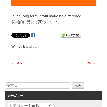
In the long term, it will make no difference.
長期的に見れば変わらない。
.
Written By:
a5qa
投
←
harry
lop
→
稿
ナ
ビ
検
ゲ
索
ー
カテゴリー
シ
ョ
カ