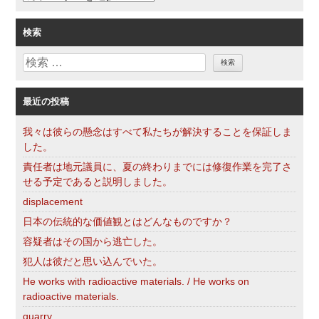
ン
テ
ゴ
検索
リ
検
ー
索
最近の投稿
我々は彼らの懸念はすべて私たちが解決することを保証しま
した。
責任者は地元議員に、夏の終わりまでには修復作業を完了さ
せる予定であると説明しました。
displacement
日本の伝統的な価値観とはどんなものですか？
容疑者はその国から逃亡した。
犯人は彼だと思い込んでいた。
He works with radioactive materials. / He works on
radioactive materials.
quarry