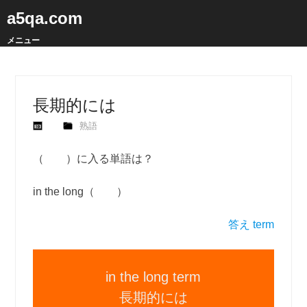
a5qa.com
メニュー
長期的には
熟語
（ ）に入る単語は？
in the long（ ）
答え term
in the long term
長期的には