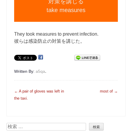
対策を講じる
take measures
They took measures to prevent infection.
彼らは感染防止の対策を講じた。
.
Written By:
a5qa
投
←
A pair of gloves was left in
most of
→
稿
the taxi.
ナ
ビ
ゲ
検
ー