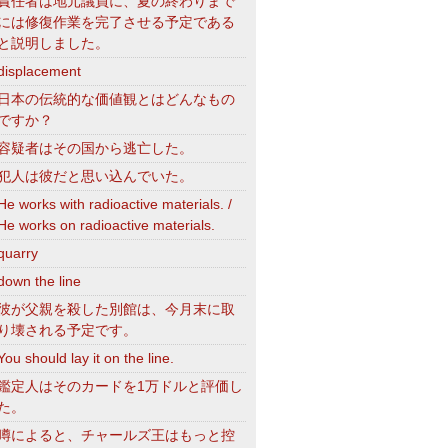
責任者は地元議員に、夏の終わりまで
には修復作業を完了させる予定である
と説明しました。
displacement
日本の伝統的な価値観とはどんなもの
ですか？
容疑者はその国から逃亡した。
犯人は彼だと思い込んでいた。
He works with radioactive materials. /
He works on radioactive materials.
quarry
down the line
彼が父親を殺した別館は、今月末に取
り壊される予定です。
You should lay it on the line.
鑑定人はそのカードを1万ドルと評価し
た。
噂によると、チャールズ王はもっと控