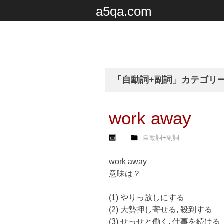
a5qa.com
「
自動詞+副詞
」カテゴリ
work away
自動詞+副詞
work away
意味は？
(1) やりっ放しにする
(2) 大勢押し寄せる, 殺到する
(3) せっせと働く, 仕事を続ける