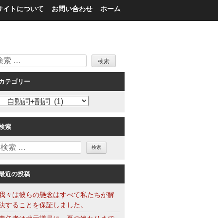
サイトについて
お問い合わせ
ホーム
検
索
カテゴリー
カ
テ
ゴ
検索
リ
検
ー
索
最近の投稿
我々は彼らの懸念はすべて私たちが解
決することを保証しました。