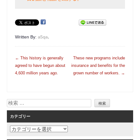
.
Written By:
a5qa
投
←
This history is generally
These new programs include
稿
agreed to have begun about
insurance and benefits for the
ナ
4,600 million years ago.
grown number of workers.
→
ビ
ゲ
ー
検
シ
索
ョ
カテゴリー
ン
カ
テ