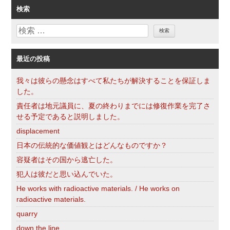
ゴ
検索
リ
検
ー
索
最近の投稿
我々は彼らの懸念はすべて私たちが解決することを保証しま
した。
責任者は地元議員に、夏の終わりまでには修復作業を完了さ
せる予定であると説明しました。
displacement
日本の伝統的な価値観とはどんなものですか？
容疑者はその国から逃亡した。
犯人は彼だと思い込んでいた。
He works with radioactive materials. / He works on
radioactive materials.
quarry
down the line