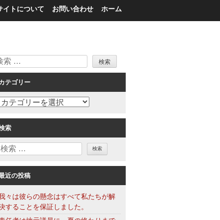
サイトについて
お問い合わせ
ホーム
検
索
カテゴリー
カ
テ
ゴ
検索
リ
検
ー
索
最近の投稿
我々は彼らの懸念はすべて私たちが解
決することを保証しました。