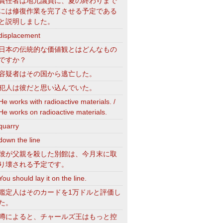
責任者は地元議員に、夏の終わりまで
には修復作業を完了させる予定である
と説明しました。
displacement
日本の伝統的な価値観とはどんなもの
ですか？
容疑者はその国から逃亡した。
犯人は彼だと思い込んでいた。
He works with radioactive materials. /
He works on radioactive materials.
quarry
down the line
彼が父親を殺した別館は、今月末に取
り壊される予定です。
You should lay it on the line.
鑑定人はそのカードを1万ドルと評価し
た。
噂によると、チャールズ王はもっと控