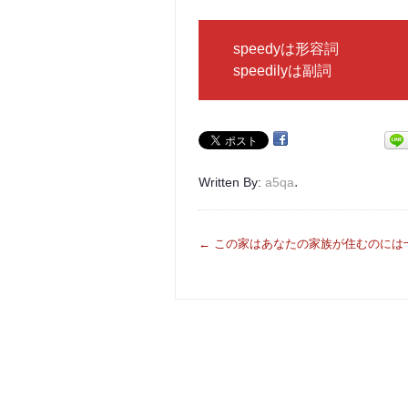
speedyは形容詞
speedilyは副詞
.
Written By:
a5qa
投
←
この家はあなたの家族が住むのには
稿
ナ
ビ
ゲ
ー
シ
ョ