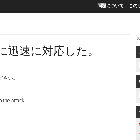
問題について
この
に迅速に対応した。
ださい。
。
 the attack.