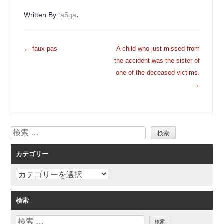
.
Written By:
a5qa
投
←
faux pas
A child who just missed from
稿
the accident was the sister of
ナ
one of the deceased victims.
ビ
→
ゲ
ー
シ
検
ョ
索
ン
カテゴリー
カ
テ
ゴ
検索
リ
検
ー