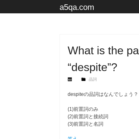
a5qa.com
What is the pa
“despite”?
品詞
despiteの品詞はなんでしょう？
(1)前置詞のみ
(2)前置詞と接続詞
(3)前置詞と名詞
答え