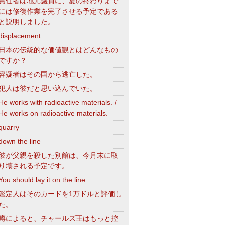
責任者は地元議員に、夏の終わりまで
には修復作業を完了させる予定である
と説明しました。
displacement
日本の伝統的な価値観とはどんなもの
ですか？
容疑者はその国から逃亡した。
犯人は彼だと思い込んでいた。
He works with radioactive materials. /
He works on radioactive materials.
quarry
down the line
彼が父親を殺した別館は、今月末に取
り壊される予定です。
You should lay it on the line.
鑑定人はそのカードを1万ドルと評価し
た。
噂によると、チャールズ王はもっと控