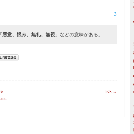
3
「
悪意、恨み、無礼、無視
」などの意味がある。
ve
lick
→
cess.