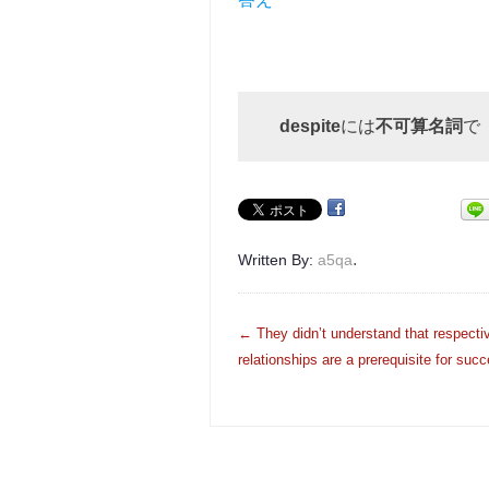
despite
には
不可算名詞
で
.
Written By:
a5qa
投
←
They didn’t understand that respecti
稿
relationships are a prerequisite for suc
ナ
ビ
ゲ
ー
シ