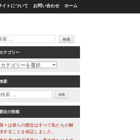
サイトについて
お問い合わせ
ホーム
検
索
カテゴリー
カ
テ
ゴ
検索
リ
検
ー
索
最近の投稿
我々は彼らの懸念はすべて私たちが解
決することを保証しました。