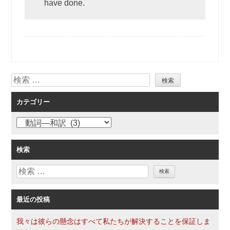
have done.
検
索
カテゴリー
カ
テ
ゴ
検索
リ
検
ー
索
最近の投稿
我々は彼らの懸念はすべて私たちが解決することを保証しま