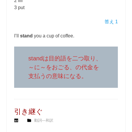
2 fill
3 put
答え 1
I’ll
stand
you a cup of coffee.
standは目的語を二つ取り、
～に～をおごる、の代金を
支払うの意味になる。
引き継ぐ
動詞―和訳