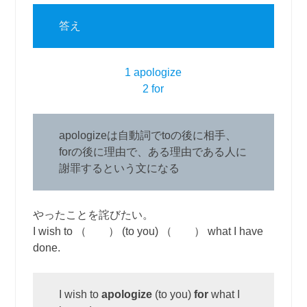
答え
1 apologize
2 for
apologizeは自動詞でtoの後に相手、
forの後に理由で、ある理由である人に
謝罪するという文になる
やったことを詫びたい。
I wish to （ ） (to you) （ ） what I have
done.
I wish to
apologize
(to you)
for
what I