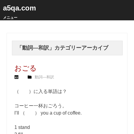
a5qa.com
メニュー
「
動詞―和訳
」カテゴリーアーカイブ
おごる
動詞―和訳
（ ）に入る単語は？
コーヒー一杯おごろう。
I’ll （ ） you a cup of coffee.
1 stand