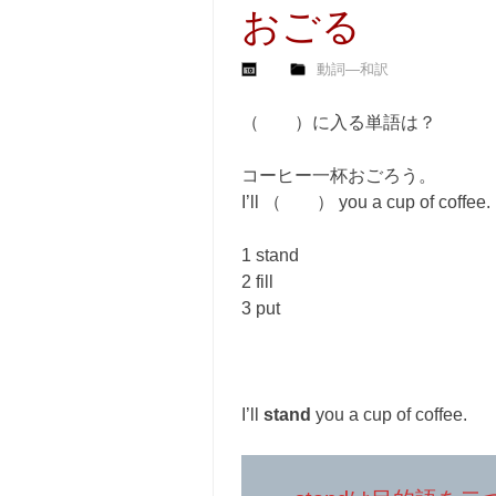
おごる
動詞―和訳
（ ）に入る単語は？
コーヒー一杯おごろう。
I’ll （ ） you a cup of coffee.
1 stand
2 fill
3 put
I’ll
stand
you a cup of coffee.