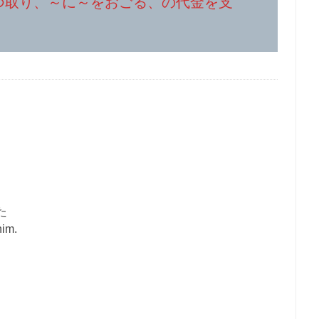
二つ取り、～に～をおごる、の代金を支
た
im.