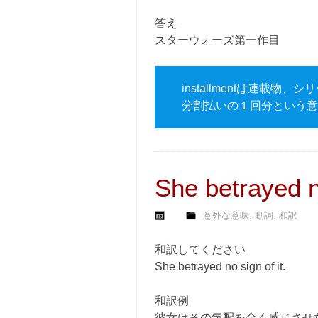
答え
スターウォーズ第一作目
installmentは連載
分割払いの１回分という意
She betrayed no
,
,
意外な意味
動詞
和訳
和訳してください
She betrayed no sign of it.
和訳例
彼女はその気配を全く感じさせ