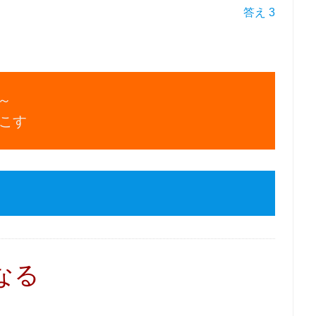
答え 3
t～
こす
なる