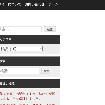
サイトについて
お問い合わせ
ホーム
検
索
カテゴリー
カ
テ
ゴ
検索
リ
検
ー
索
最近の投稿
我々は彼らの懸念はすべて私たちが解
決することを保証しました。