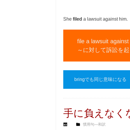
She
filed
a lawsuit against him.
file a lawsuit agains
～に対して訴訟を起
bringでも同じ意味になる
手に負えなく
慣用句―和訳