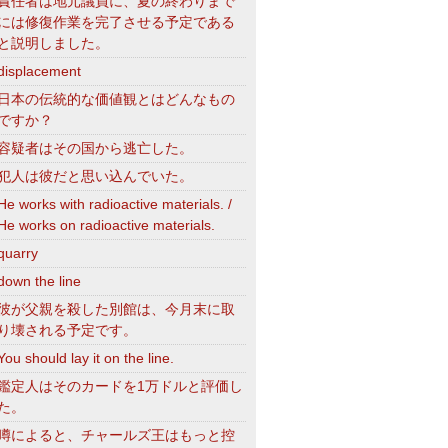
責任者は地元議員に、夏の終わりまで
には修復作業を完了させる予定である
と説明しました。
displacement
日本の伝統的な価値観とはどんなもの
ですか？
容疑者はその国から逃亡した。
犯人は彼だと思い込んでいた。
He works with radioactive materials. /
He works on radioactive materials.
quarry
down the line
彼が父親を殺した別館は、今月末に取
り壊される予定です。
You should lay it on the line.
鑑定人はそのカードを1万ドルと評価し
た。
噂によると、チャールズ王はもっと控