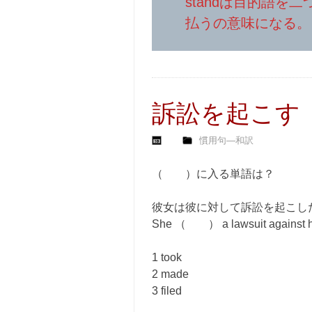
standは目的語を
払うの意味になる。
訴訟を起こす
慣用句―和訳
（ ）に入る単語は？
彼女は彼に対して訴訟を起こし
She （ ） a lawsuit against h
1 took
2 made
3 filed