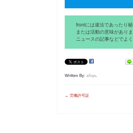
frontには違法であった
または活動の意味がありま
ニュースの記事などでよく
.
Written By:
a5qa
投
←
労働許可証
稿
ナ
ビ
ゲ
ー