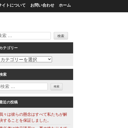
サイトについて
お問い合わせ
ホーム
検
索
カテゴリー
カ
テ
ゴ
検索
リ
検
ー
索
最近の投稿
我々は彼らの懸念はすべて私たちが解
決することを保証しました。