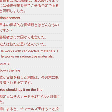
責任者は地元議員に、夏の終わりまで
には修復作業を完了させる予定である
と説明しました。
displacement
日本の伝統的な価値観とはどんなもの
ですか？
容疑者はその国から逃亡した。
犯人は彼だと思い込んでいた。
He works with radioactive materials. /
He works on radioactive materials.
quarry
down the line
彼が父親を殺した別館は、今月末に取
り壊される予定です。
You should lay it on the line.
鑑定人はそのカードを1万ドルと評価し
た。
噂によると、チャールズ王はもっと控