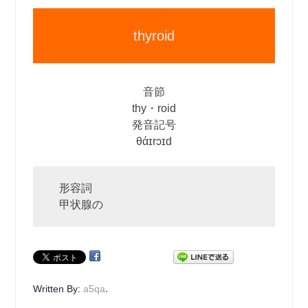
thyroid
音節
thy・roid
発音記号
θάɪrɔɪd
形容詞
甲状腺の
.
Written By:
a5qa