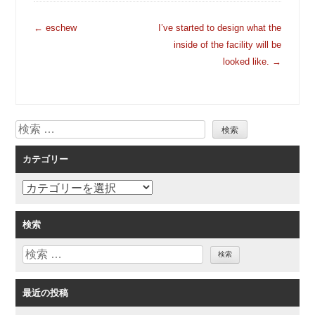
投
←
eschew
I’ve started to design what the
稿
inside of the facility will be
ナ
looked like.
→
ビ
ゲ
ー
検
シ
索
ョ
カテゴリー
ン
カ
テ
ゴ
検索
リ
検
ー
索
最近の投稿