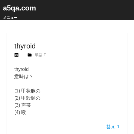
a5qa.com
メニュー
thyroid
単語 T
thyroid
意味は？
(1) 甲状腺の
(2) 甲殻類の
(3) 声帯
(4) 喉
答え 1