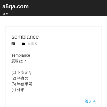
a5qa.com
メニュー
semblance
単語 S
semblance
意味は？
(1) 不安定な
(2) 半身の
(3) 半信半疑
(4) 外形
答え 4