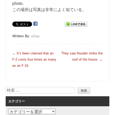
photo.
この場所は写真は非常によく似ている。
.
Written By:
a5qa
投
←
It’s been claimed that an
They saw thunder strike the
稿
F-2 costs four times as many
roof of the house.
→
ナ
as an F-16.
ビ
ゲ
ー
検
シ
索
ョ
カテゴリー
ン
カ