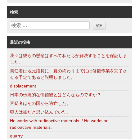
テ
ゴ
検索
リ
検
ー
索
最近の投稿
我々は彼らの懸念はすべて私たちが解決することを保証しま
した。
責任者は地元議員に、夏の終わりまでには修復作業を完了さ
せる予定であると説明しました。
displacement
日本の伝統的な価値観とはどんなものですか？
容疑者はその国から逃亡した。
犯人は彼だと思い込んでいた。
He works with radioactive materials. / He works on
radioactive materials.
quarry