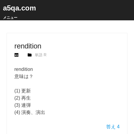
a5qa.com
メニュー
rendition
単語 R
rendition
意味は？
(1) 更新
(2) 再生
(3) 連弾
(4) 演奏、演出
答え 4