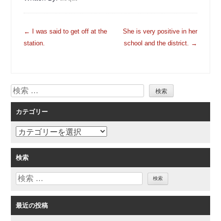
投
←
I was said to get off at the
She is very positive in her
稿
station.
school and the district.
→
ナ
ビ
ゲ
検
ー
索
シ
カテゴリー
ョ
ン
カ
テ
ゴ
検索
リ
検
ー
索
最近の投稿