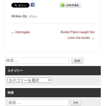
.
Written By:
a5qa
投
←
interrogate
Border Patrol caught him
稿
cross the border.
→
ナ
ビ
ゲ
検
ー
索
シ
カテゴリー
ョ
ン
カ
テ
ゴ
検索
リ
検
ー