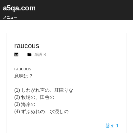
a5qa.com
メニュー
raucous
単語 R
raucous
意味は？
(1) しわがれ声の、耳障りな
(2) 牧場の、田舎の
(3) 海岸の
(4) ずぶぬれの、水浸しの
答え 1