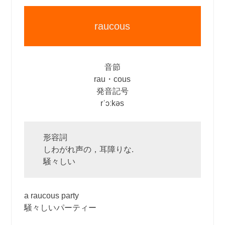
raucous
音節
rau・cous
発音記号
rˈɔːkəs
形容詞
しわがれ声の，耳障りな.
騒々しい
a raucous party
騒々しいパーティー