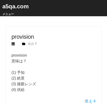
a5qa.com
メニュー
provision
単語 P
provision
意味は？
(1) 予知
(2) 絶景
(3) 接眼レンズ
(4) 供給
答え 4