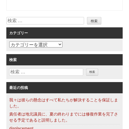
ビ
ゲ
検
ー
索
シ
カテゴリー
ョ
ン
カ
テ
ゴ
検索
リ
検
ー
索
最近の投稿
我々は彼らの懸念はすべて私たちが解決することを保証しま
した。
責任者は地元議員に、夏の終わりまでには修復作業を完了さ
せる予定であると説明しました。
displacement