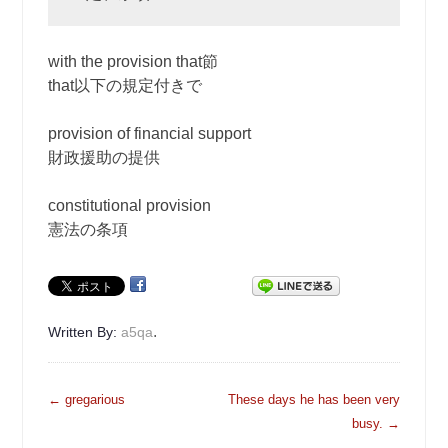
with the provision that節
that以下の規定付きで
provision of financial support
財政援助の提供
constitutional provision
憲法の条項
.
Written By:
a5qa
投
←
gregarious
These days he has been very
稿
busy.
→
ナ