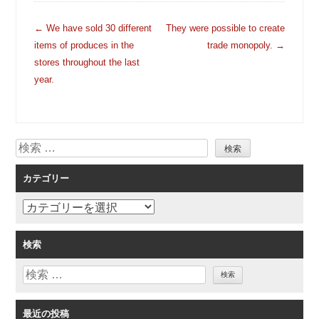
投
←
We have sold 30 different
They were possible to create
稿
items of produces in the
trade monopoly.
→
ナ
stores throughout the last
ビ
year.
ゲ
ー
シ
検
ョ
索
ン
カテゴリー
カ
テ
ゴ
検索
リ
検
ー
索
最近の投稿