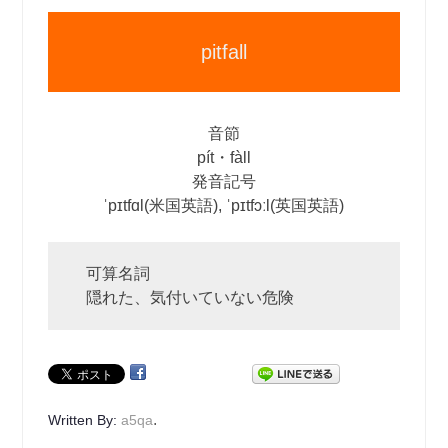
pitfall
音節
pít・fàll
発音記号
ˈpɪtfɑl(米国英語), ˈpɪtfɔːl(英国英語)
可算名詞
隠れた、気付いていない危険
.
Written By:
a5qa