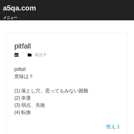
a5qa.com
メニュー
pitfall
単語 P
pitfall
意味は？
(1) 落とし穴、思ってもみない困難
(2) 幸運
(3) 弱点、失敗
(4) 転換
答え 1