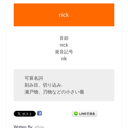
nick
音節
nick
発音記号
ník
可算名詞
刻み目、切り込み.
瀬戸物、刃物などの小さい傷
.
Written By:
a5qa