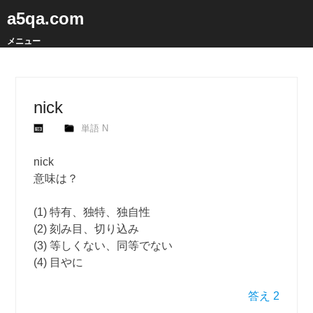
a5qa.com
メニュー
nick
単語 N
nick
意味は？
(1) 特有、独特、独自性
(2) 刻み目、切り込み
(3) 等しくない、同等でない
(4) 目やに
答え 2