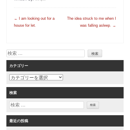
投
←
I am looking out for a
The idea struck to me when I
稿
house for let.
was falling asleep.
→
ナ
ビ
ゲ
検
ー
索
シ
カテゴリー
ョ
ン
カ
テ
ゴ
検索
リ
検
ー
索
最近の投稿