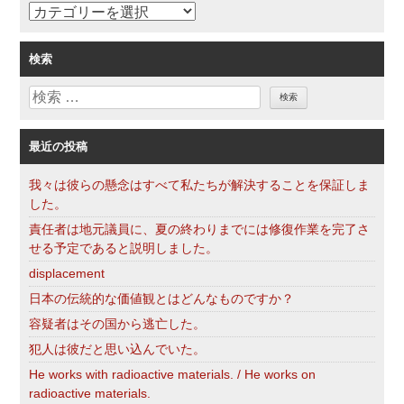
カ
テ
ゴ
検索
リ
検
ー
索
最近の投稿
我々は彼らの懸念はすべて私たちが解決することを保証しま
した。
責任者は地元議員に、夏の終わりまでには修復作業を完了さ
せる予定であると説明しました。
displacement
日本の伝統的な価値観とはどんなものですか？
容疑者はその国から逃亡した。
犯人は彼だと思い込んでいた。
He works with radioactive materials. / He works on
radioactive materials.