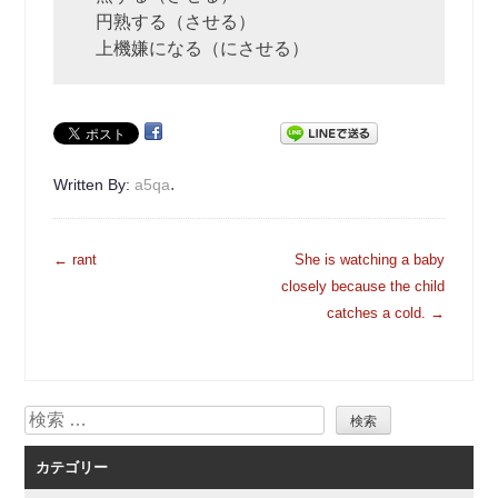
円熟する（させる）
上機嫌になる（にさせる）
.
Written By:
a5qa
投
←
rant
She is watching a baby
稿
closely because the child
ナ
catches a cold.
→
ビ
ゲ
ー
検
シ
索
ョ
カテゴリー
ン