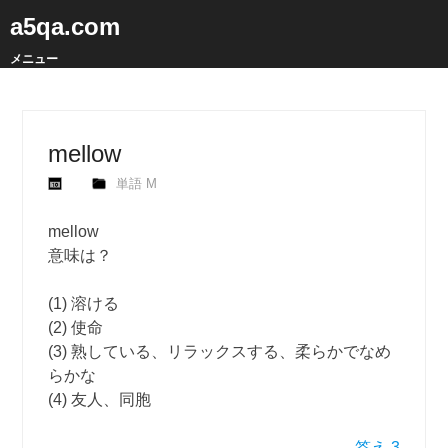
a5qa.com
メニュー
mellow
単語 M
mellow
意味は？
(1) 溶ける
(2) 使命
(3) 熟している、リラックスする、柔らかでなめ
らかな
(4) 友人、同胞
答え 3