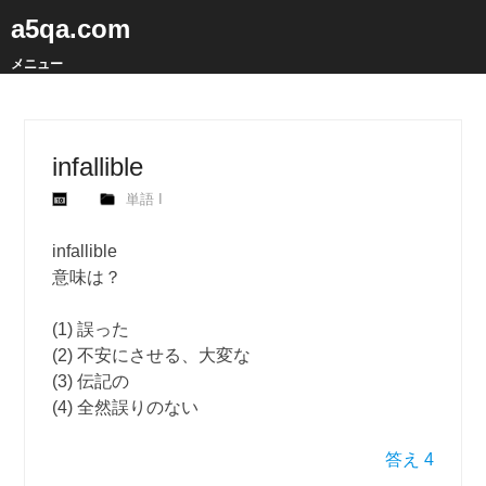
a5qa.com
メニュー
infallible
単語 I
infallible
意味は？
(1) 誤った
(2) 不安にさせる、大変な
(3) 伝記の
(4) 全然誤りのない
答え 4