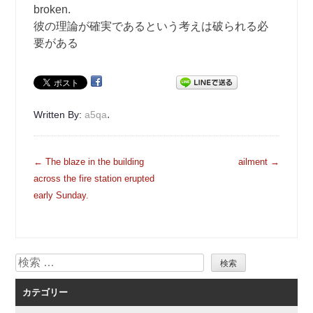
broken.
彼の理論が確実であるという考えは破られる必
要がある
.
Written By:
a5qa
投
←
The blaze in the building
ailment
→
稿
across the fire station erupted
ナ
early Sunday.
ビ
ゲ
ー
検
シ
索
ョ
カテゴリー
ン