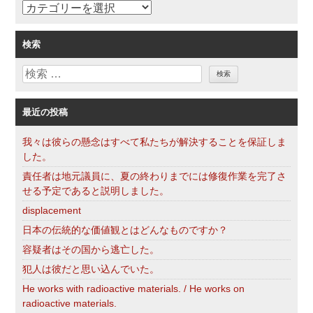
カ
テ
ゴ
検索
リ
検
ー
索
最近の投稿
我々は彼らの懸念はすべて私たちが解決することを保証しま
した。
責任者は地元議員に、夏の終わりまでには修復作業を完了さ
せる予定であると説明しました。
displacement
日本の伝統的な価値観とはどんなものですか？
容疑者はその国から逃亡した。
犯人は彼だと思い込んでいた。
He works with radioactive materials. / He works on
radioactive materials.