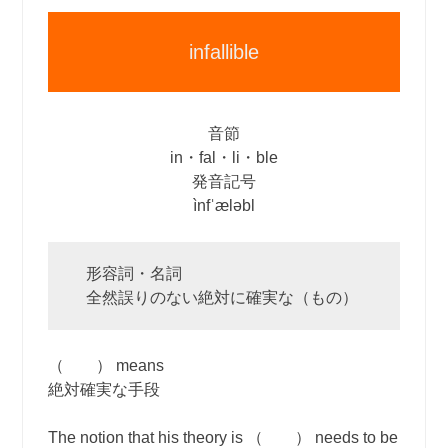
infallible
音節
in・fal・li・ble
発音記号
ìnfˈæləbl
形容詞・名詞
全然誤りのない絶対に確実な（もの）
（ ） means
絶対確実な手段
The notion that his theory is （ ） needs to be