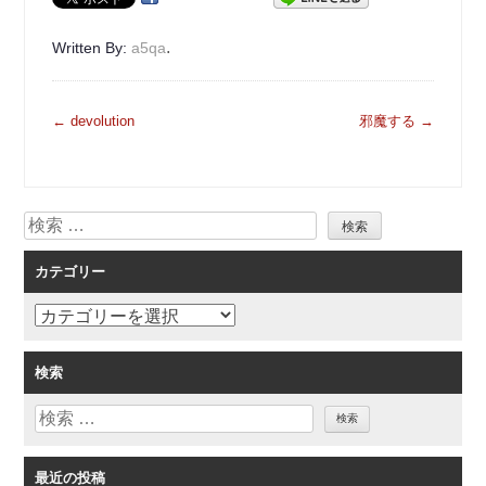
.
Written By:
a5qa
投
←
devolution
邪魔する
→
稿
ナ
ビ
検
ゲ
索
ー
カテゴリー
シ
ョ
カ
ン
テ
ゴ
検索
リ
検
ー
索
最近の投稿