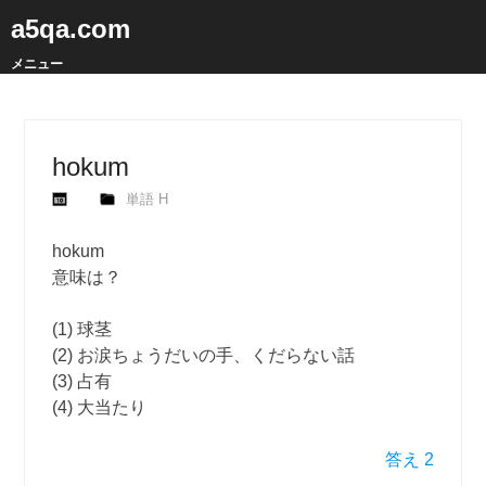
a5qa.com
メニュー
hokum
単語 H
hokum
意味は？
(1) 球茎
(2) お涙ちょうだいの手、くだらない話
(3) 占有
(4) 大当たり
答え 2