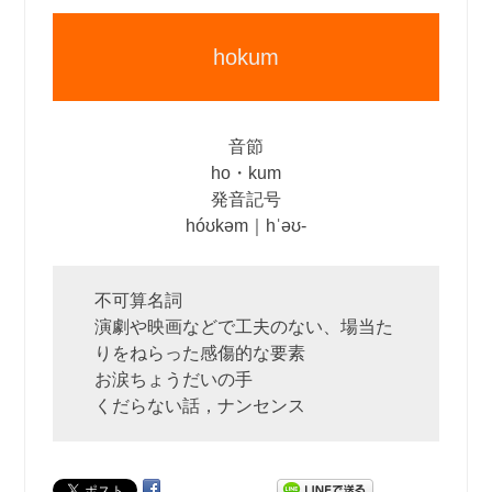
hokum
音節
ho・kum
発音記号
hóʊkəm｜hˈəʊ‐
不可算名詞
演劇や映画などで工夫のない、場当た
りをねらった感傷的な要素
お涙ちょうだいの手
くだらない話，ナンセンス