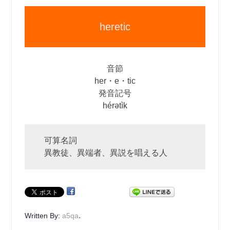
heretic
音節
her・e・tic
発音記号
hérətìk
可算名詞
異教徒、異端者、異説を唱える人
.
Written By:
a5qa