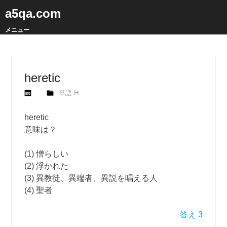
a5qa.com
メニュー
heretic
単語 H
heretic
意味は？
(1) 憎らしい
(2) 浮かれた
(3) 異教徒、異端者、異説を唱える人
(4) 聖者
答え 3