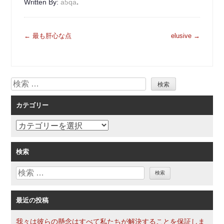
.
Written By:
a5qa
投
←
最も肝心な点
elusive
→
稿
ナ
ビ
検
ゲ
索
ー
カテゴリー
シ
ョ
カ
ン
テ
ゴ
検索
リ
検
ー
索
最近の投稿
我々は彼らの懸念はすべて私たちが解決することを保証しま