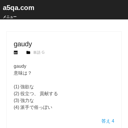
a5qa.com
メニュー
gaudy
単語 G
gaudy
意味は？
(1) 強欲な
(2) 役立つ、 貢献する
(3) 強力な
(4) 派手で俗っぽい
答え 4