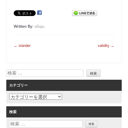
.
Written By:
a5qa
投
←
slander
validity
→
稿
ナ
ビ
検
ゲ
索
ー
カテゴリー
シ
ョ
カ
ン
テ
ゴ
検索
リ
検
ー