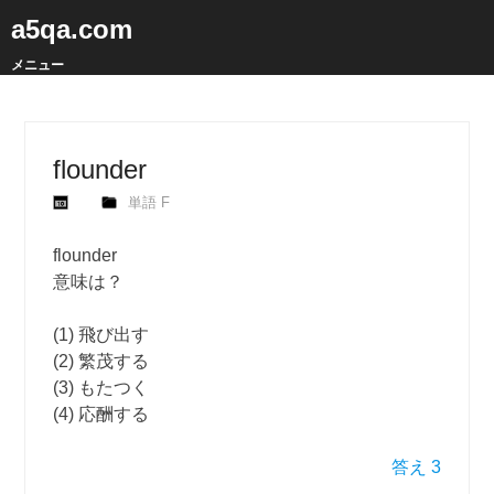
a5qa.com
メニュー
flounder
単語 F
flounder
意味は？
(1) 飛び出す
(2) 繁茂する
(3) もたつく
(4) 応酬する
答え 3