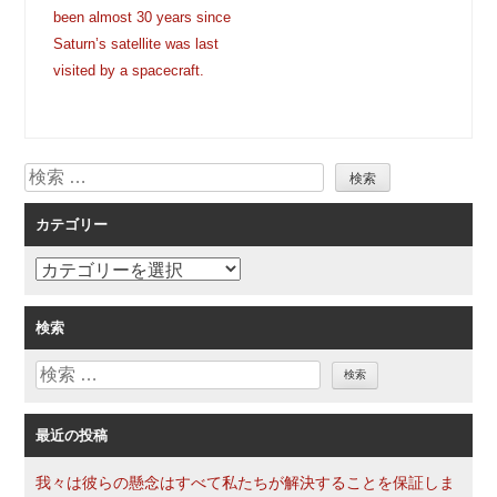
ナ
been almost 30 years since
ビ
Saturn’s satellite was last
ゲ
visited by a spacecraft.
ー
シ
ョ
検
ン
索
カテゴリー
カ
テ
ゴ
検索
リ
検
ー
索
最近の投稿
我々は彼らの懸念はすべて私たちが解決することを保証しま