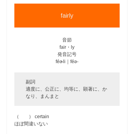
fairly
音節
fair・ly
発音記号
féɚli｜féə‐
副詞
適度に、公正に、均等に、顕著に、か
なり、まんまと
（ ） certain
ほぼ間違いない