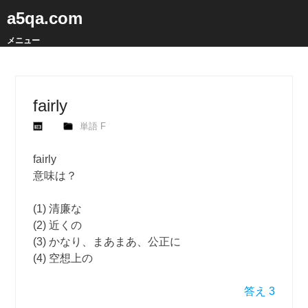
a5qa.com
メニュー
fairly
単語 F
fairly
意味は？
(1) 清廉な
(2) 近くの
(3) かなり、まあまあ、公正に
(4) 空想上の
答え 3