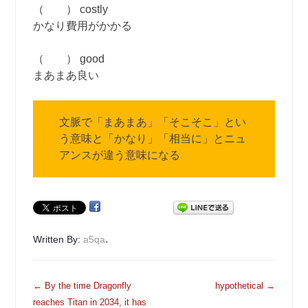
（ ） costly
かなり費用がかかる
（ ） good
まあまあ良い
文脈で「まあまあ」「そこそこ」とい
う意味と「かなり」「相当に」とニュ
アンスが違う意味になる
.
Written By:
a5qa
投
←
By the time Dragonfly
hypothetical
→
稿
reaches Titan in 2034, it has