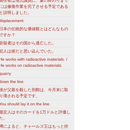
責任者は地元議員に、夏の終わりまで
には修復作業を完了させる予定である
と説明しました。
displacement
日本の伝統的な価値観とはどんなもの
ですか？
容疑者はその国から逃亡した。
犯人は彼だと思い込んでいた。
He works with radioactive materials. /
He works on radioactive materials.
quarry
down the line
彼が父親を殺した別館は、今月末に取
り壊される予定です。
You should lay it on the line.
鑑定人はそのカードを1万ドルと評価し
た。
噂によると、チャールズ王はもっと控