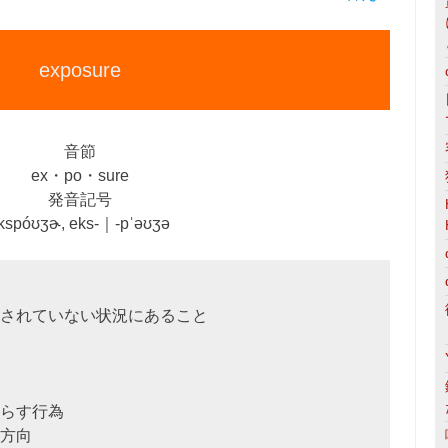
exposure
音節
ex・po・sure
発音記号
kspóʊʒɚ, eks‐｜‐pˈəʊʒə
されていない状況にあること
らす行為
方向