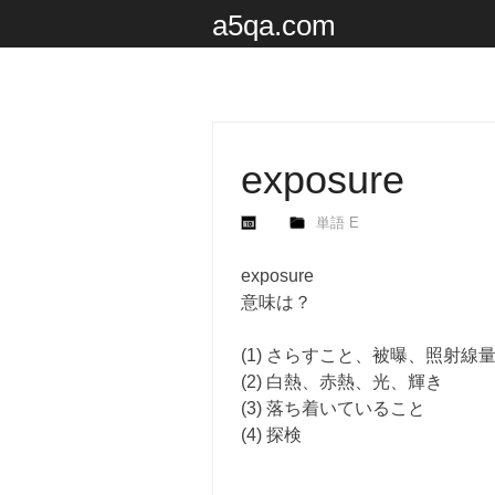
a5qa.com
exposure
単語 E
exposure
意味は？
(1) さらすこと、被曝、照射線
(2) 白熱、赤熱、光、輝き
(3) 落ち着いていること
(4) 探検