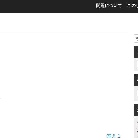
問題について
この
量
答え 1