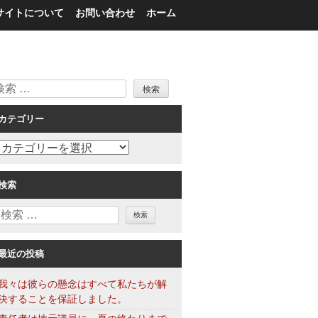
サイトについて
お問い合わせ
ホーム
検
索
カテゴリー
カ
テ
ゴ
検索
リ
検
ー
索
最近の投稿
我々は彼らの懸念はすべて私たちが解
決することを保証しました。