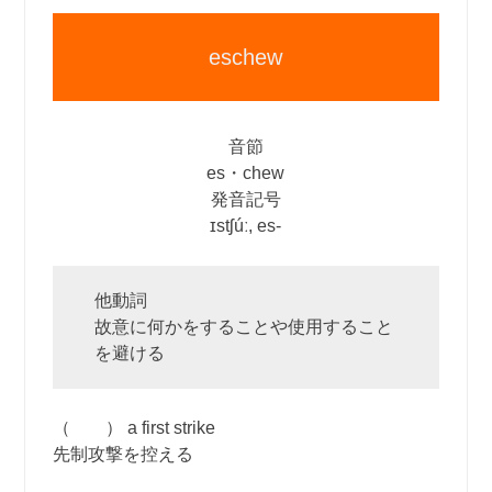
eschew
音節
es・chew
発音記号
ɪstʃúː, es‐
他動詞
故意に何かをすることや使用すること
を避ける
（ ） a first strike
先制攻撃を控える