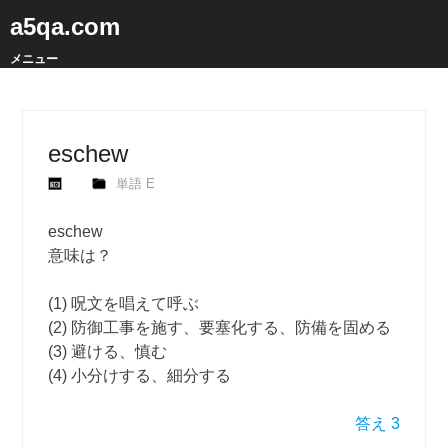
a5qa.com
メニュー
eschew
単語 E
eschew
意味は？
(1) 呪文を唱えて呼ぶ
(2) 防御工事を施す、要塞化する、防備を固める
(3) 避ける、慎む
(4) 小分けする、細分する
答え 3