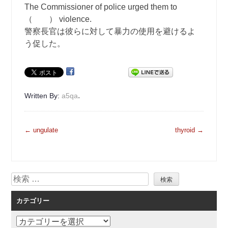
The Commissioner of police urged them to
（ ） violence.
警察長官は彼らに対して暴力の使用を避けるよ
う促した。
.
Written By:
a5qa
投
←
ungulate
thyroid
→
稿
ナ
ビ
検
ゲ
索
ー
カテゴリー
シ
ョ
カ
ン