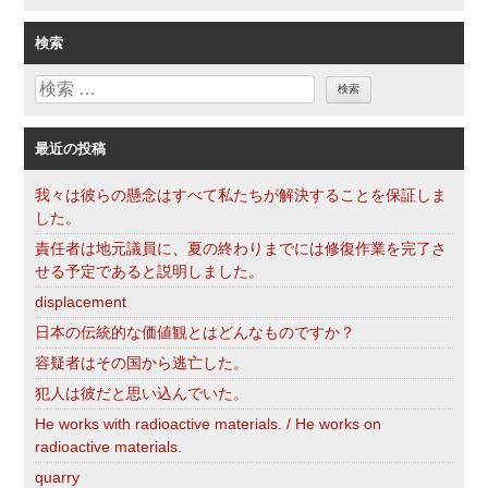
テ
ゴ
検索
リ
検
ー
索
最近の投稿
我々は彼らの懸念はすべて私たちが解決することを保証しま
した。
責任者は地元議員に、夏の終わりまでには修復作業を完了さ
せる予定であると説明しました。
displacement
日本の伝統的な価値観とはどんなものですか？
容疑者はその国から逃亡した。
犯人は彼だと思い込んでいた。
He works with radioactive materials. / He works on
radioactive materials.
quarry