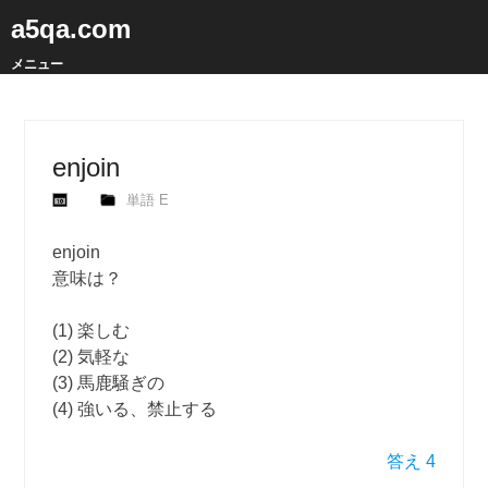
a5qa.com
メニュー
enjoin
単語 E
enjoin
意味は？
(1) 楽しむ
(2) 気軽な
(3) 馬鹿騒ぎの
(4) 強いる、禁止する
答え 4