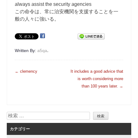
always assist the security agencies
この命令は、常に治安機関を支援することを一
般の人々に強いる。
.
Written By:
a5qa
投
←
clemency
It includes a good advice that
稿
is worth considering more
ナ
than 100 years later.
→
ビ
ゲ
ー
検
シ
索
ョ
カテゴリー
ン