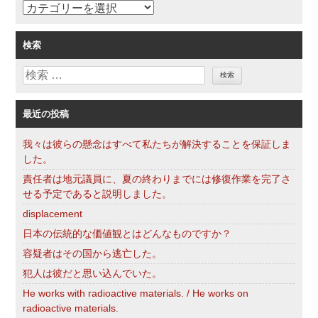
カ
テ
ゴ
検索
リ
検
ー
索
最近の投稿
我々は彼らの懸念はすべて私たちが解決することを保証しま
した。
責任者は地元議員に、夏の終わりまでには修復作業を完了さ
せる予定であると説明しました。
displacement
日本の伝統的な価値観とはどんなものですか？
容疑者はその国から逃亡した。
犯人は彼だと思い込んでいた。
He works with radioactive materials. / He works on
radioactive materials.