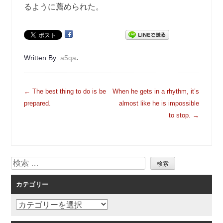
るように薦められた。
.
Written By:
a5qa
投
←
The best thing to do is be
When he gets in a rhythm, it’s
稿
prepared.
almost like he is impossible
ナ
to stop.
→
ビ
ゲ
ー
検
シ
索
ョ
カテゴリー
ン
カ
テ