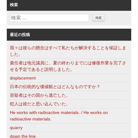
ゴ
検索
リ
検
ー
索
最近の投稿
我々は彼らの懸念はすべて私たちが解決することを保証しま
した。
責任者は地元議員に、夏の終わりまでには修復作業を完了さ
せる予定であると説明しました。
displacement
日本の伝統的な価値観とはどんなものですか？
容疑者はその国から逃亡した。
犯人は彼だと思い込んでいた。
He works with radioactive materials. / He works on
radioactive materials.
quarry
down the line