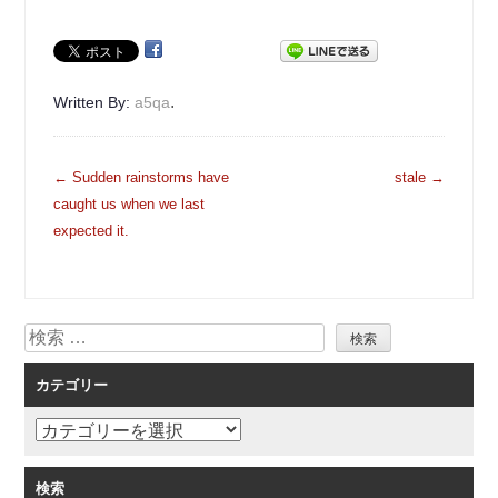
.
Written By:
a5qa
投
←
Sudden rainstorms have
stale
→
稿
caught us when we last
ナ
expected it.
ビ
ゲ
ー
検
シ
索
ョ
カテゴリー
ン
カ
テ
ゴ
検索