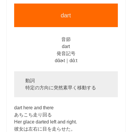
dart
音節
dart
発音記号
dάɚt｜dάːt
動詞
特定の方向に突然素早く移動する
dart here and there
あちこち走り回る
Her glace darted left and right.
彼女は左右に目を走らせた。