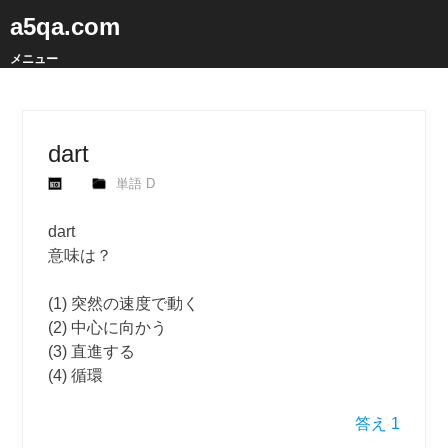
a5qa.com
メニュー
dart
単語 D
dart
意味は？
(1) 突然の速度で動く
(2) 中心に向かう
(3) 直進する
(4) 循環
答え 1