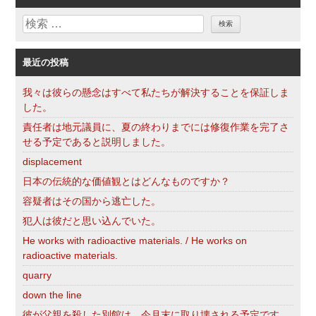
リ
検
ー
索
最近の投稿
我々は彼らの懸念はすべて私たちが解決することを保証しま
した。
責任者は地元議員に、夏の終わりまでには修復作業を完了さ
せる予定であると説明しました。
displacement
日本の伝統的な価値観とはどんなものですか？
容疑者はその国から逃亡した。
犯人は彼だと思い込んでいた。
He works with radioactive materials. / He works on
radioactive materials.
quarry
down the line
彼が父親を殺した別館は、今月末に取り壊される予定です。