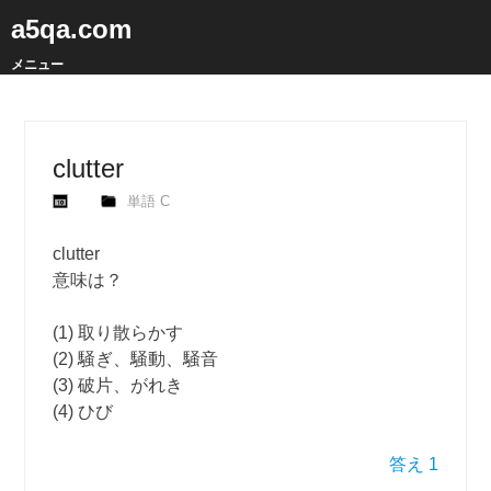
a5qa.com
メニュー
clutter
単語 C
clutter
意味は？
(1) 取り散らかす
(2) 騒ぎ、騒動、騒音
(3) 破片、がれき
(4) ひび
答え 1