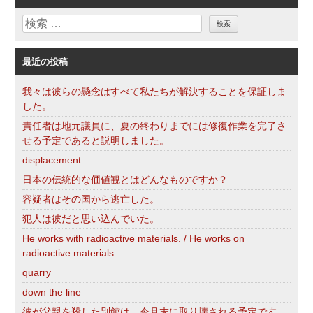
リ
検
ー
索
最近の投稿
我々は彼らの懸念はすべて私たちが解決することを保証しま
した。
責任者は地元議員に、夏の終わりまでには修復作業を完了さ
せる予定であると説明しました。
displacement
日本の伝統的な価値観とはどんなものですか？
容疑者はその国から逃亡した。
犯人は彼だと思い込んでいた。
He works with radioactive materials. / He works on
radioactive materials.
quarry
down the line
彼が父親を殺した別館は、今月末に取り壊される予定です。