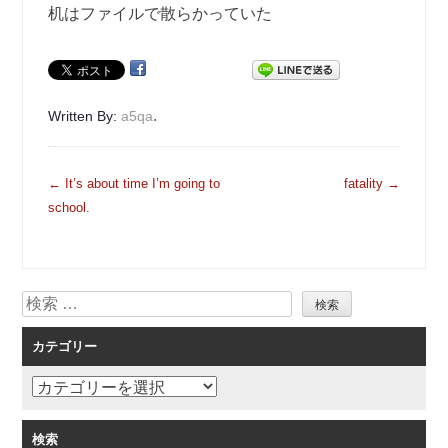
机はファイルで散らかっていた
.
Written By:
a5qa
投
←
It’s about time I’m going to
fatality
→
稿
school.
ナ
ビ
ゲ
検
ー
索
シ
カテゴリー
ョ
ン
カ
テ
ゴ
検索