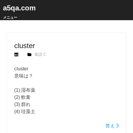
a5qa.com
メニュー
cluster
単語 C
cluster
意味は？
(1) 湿布薬
(2) 軟膏
(3) 群れ
(4) 珪藻土
答え 3