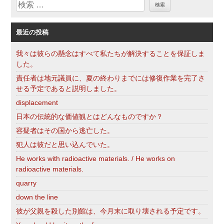
検
ー
索
最近の投稿
我々は彼らの懸念はすべて私たちが解決することを保証しま
した。
責任者は地元議員に、夏の終わりまでには修復作業を完了さ
せる予定であると説明しました。
displacement
日本の伝統的な価値観とはどんなものですか？
容疑者はその国から逃亡した。
犯人は彼だと思い込んでいた。
He works with radioactive materials. / He works on
radioactive materials.
quarry
down the line
彼が父親を殺した別館は、今月末に取り壊される予定です。