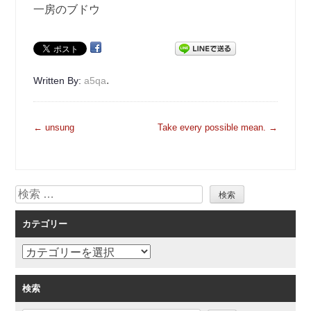
一房のブドウ
.
Written By:
a5qa
投
←
unsung
Take every possible mean.
→
稿
ナ
ビ
検
ゲ
索
ー
カテゴリー
シ
ョ
カ
ン
テ
ゴ
検索
リ