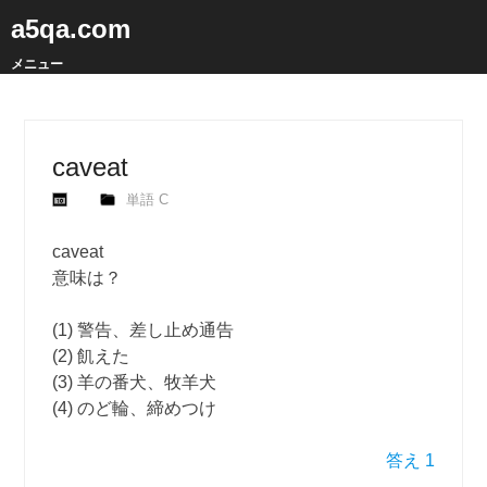
a5qa.com
メニュー
caveat
単語 C
caveat
意味は？
(1) 警告、差し止め通告
(2) 飢えた
(3) 羊の番犬、牧羊犬
(4) のど輪、締めつけ
答え 1