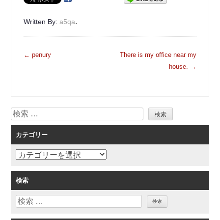
.
Written By:
a5qa
投
←
penury
There is my office near my
稿
house.
→
ナ
ビ
ゲ
検
ー
索
シ
カテゴリー
ョ
ン
カ
テ
ゴ
検索
リ
検
ー
索