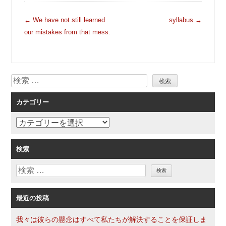
投
←
We have not still learned
syllabus
→
稿
our mistakes from that mess.
ナ
ビ
ゲ
検
ー
索
シ
カテゴリー
ョ
ン
カ
テ
ゴ
検索
リ
検
ー
索
最近の投稿
我々は彼らの懸念はすべて私たちが解決することを保証しま