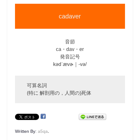
cadaver
音節
ca・dav・er
発音記号
kədˈævɚ｜‐və/
可算名詞
(特に 解剖用の，人間の)死体
.
Written By:
a5qa