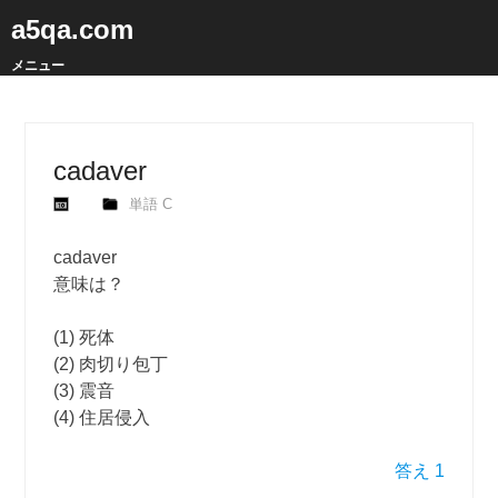
a5qa.com
メニュー
cadaver
単語 C
cadaver
意味は？
(1) 死体
(2) 肉切り包丁
(3) 震音
(4) 住居侵入
答え 1