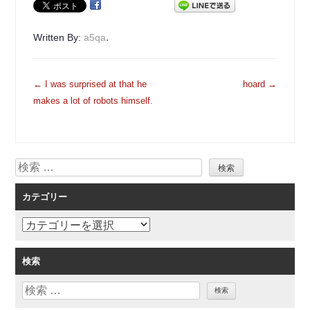
.
Written By:
a5qa
投
←
I was surprised at that he
hoard
→
稿
makes a lot of robots himself.
ナ
ビ
ゲ
検
ー
索
シ
カテゴリー
ョ
ン
カ
テ
ゴ
検索
リ
検
ー
索