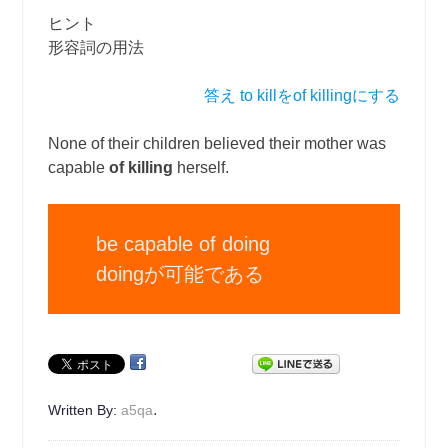
ヒント
形容詞の用法
答え to killをof killingにする
None of their children believed their mother was
capable
of killing
herself.
be capable of doing
doingが可能である
.
Written By:
a5qa