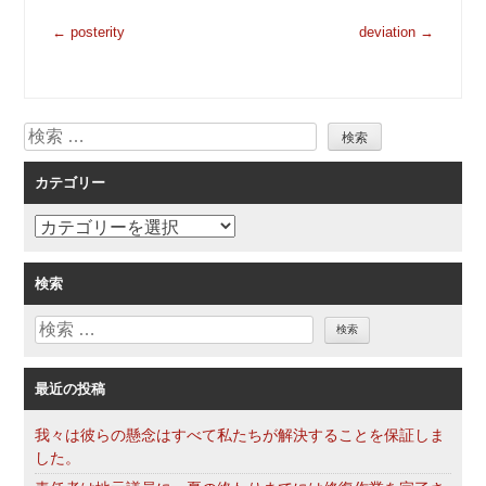
投
←
posterity
deviation
→
稿
ナ
ビ
検
ゲ
索
ー
カテゴリー
シ
ョ
カ
ン
テ
ゴ
検索
リ
検
ー
索
最近の投稿
我々は彼らの懸念はすべて私たちが解決することを保証しま
した。