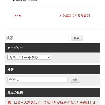
投
←
inlay
人を主語にする形容詞
→
稿
ナ
ビ
検
ゲ
索
ー
カテゴリー
シ
ョ
カ
ン
テ
ゴ
検索
リ
検
ー
索
最近の投稿
我々は彼らの懸念はすべて私たちが解決することを保証しま