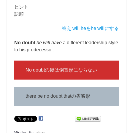
ヒント
語順
答え will heをhe willにする
No doubt
he will have
a different leadership style
to his predecessor.
No doubtの後は倒置形にならない
there be no doubt thatの省略形
.
Written By:
a5qa